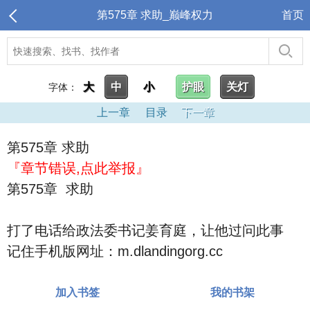
第575章 求助_巅峰权力
首页
大
中
小
护眼
关灯
字体：
上一章
目录
下一章
第575章 求助
『章节错误,点此举报』
第575章 求助
打了电话给政法委书记姜育庭，让他过问此事
记住手机版网址：m.dlandingorg.cc
加入书签
我的书架