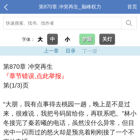
第870章 冲突再生_巅峰权力
首页
大
中
小
护眼
关灯
字体：
上一章
目录
下一章
第870章 冲突再生
『章节错误,点此举报』
第(1/3)页
“大朋，我有点事得去桃园一趟，晚上是不是过
来，很难说，我把号码留给你，再联系吧。”林小
冬接完了秦若曦的电话，虽然没什么异常，但目
光中一闪而过的怒火却是预兆着刚刚接了一个不