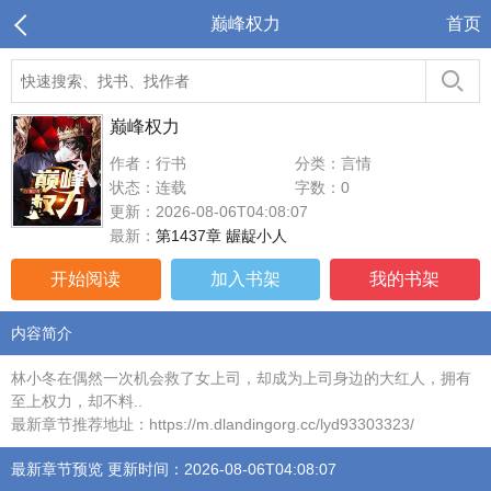
巅峰权力
首页
巅峰权力
作者：行书
分类：言情
状态：连载
字数：0
更新：2026-08-06T04:08:07
最新：
第1437章 龌龊小人
开始阅读
加入书架
我的书架
内容简介
林小冬在偶然一次机会救了女上司，却成为上司身边的大红人，拥有
至上权力，却不料..
最新章节推荐地址：https://m.dlandingorg.cc/lyd93303323/
最新章节预览 更新时间：2026-08-06T04:08:07