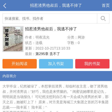
招惹渣男他叔后，我逃不掉了
首页
招惹渣男他叔后，我逃不掉了
作者：明夜流光
分类：网游
状态：连载
字数：0
更新：2022-10-21T13:10:33
最新：
第295章 丢不了
开始阅读
加入书架
我的书架
内容简介
大学毕业，纪然被绿了，本想掌括渣男，却临时改主意，吻了渣男他
叔，并对渣男说：“好巧，我也是来劈腿的。” 闺蜜说她哪里是记仇，
明明就是当场报仇！ 可纪然没想到自己有一天会成为渣男的长辈，那
天之后，她被盯上了！ 原来，对方竟是海城三大集团之首的万丰集团
总裁——陆丰延！ 陆丰延：“