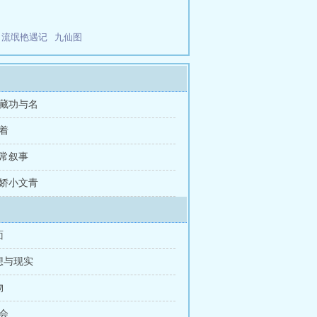
！
流氓艳遇记
九仙图
深藏功与名
古着
正常叙事
傲娇小文青
面
想与现实
物
酒会