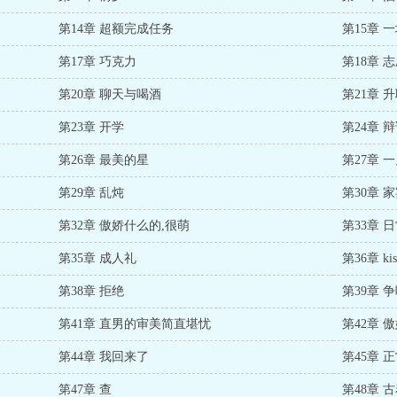
第14章 超额完成任务
第15章 
第17章 巧克力
第18章 
第20章 聊天与喝酒
第21章 
第23章 开学
第24章 
第26章 最美的星
第27章 
第29章 乱炖
第30章 
第32章 傲娇什么的,很萌
第33章 
第35章 成人礼
第36章 kis
第38章 拒绝
第39章 
第41章 直男的审美简直堪忧
第42章 
第44章 我回来了
第45章 
第47章 查
第48章 