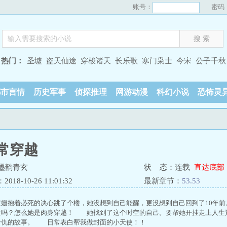
账号：
密码
热门：
圣墟
盗天仙途
穿梭诸天
长乐歌
寒门枭士
今宋
公子千秋
都市言情
历史军事
侦探推理
网游动漫
科幻小说
恐怖灵
常穿越
墨韵青玄
状 态：连载
直达底部
18-10-26 11:01:32
最新章节：
53.53
抱着必死的决心跳了个楼，她没想到自己能醒，更没想到自己回到了10年
生吗？怎么她是肉身穿越！ 她找到了这个时空的自己。要帮她开挂走上人
个仇的故事。 日常表白帮我做封面的小天使！！