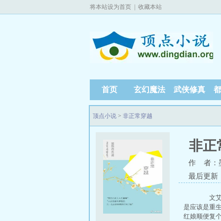
将本站设为首页
|
收藏本站
首页
玄幻魔法
武侠修真
顶点小说
>
非正常穿越
非正
作 者：
最后更新：20
文艾姗
是应该是重
红娘顺便复