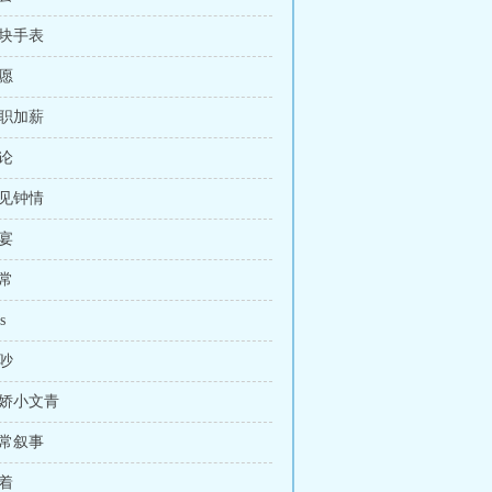
一块手表
志愿
升职加薪
辩论
一见钟情
家宴
日常
s
争吵
傲娇小文青
正常叙事
古着