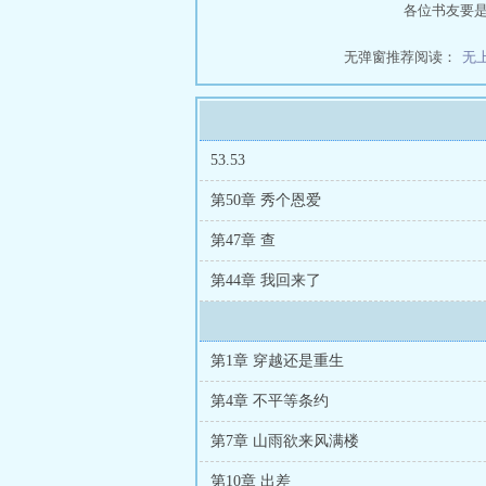
各位书友要
无弹窗推荐阅读：
无
53.53
第50章 秀个恩爱
第47章 查
第44章 我回来了
第1章 穿越还是重生
第4章 不平等条约
第7章 山雨欲来风满楼
第10章 出差