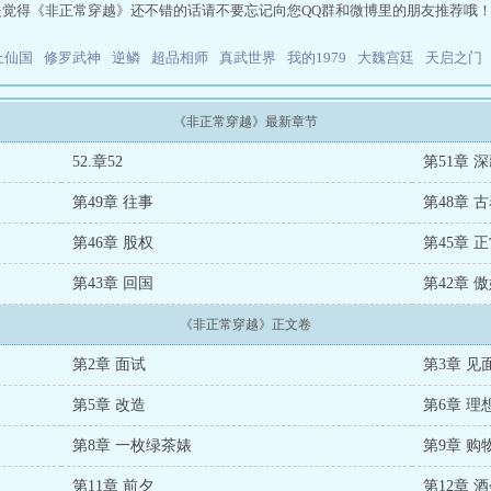
是觉得《非正常穿越》还不错的话请不要忘记向您QQ群和微博里的朋友推荐哦
上仙国
修罗武神
逆鳞
超品相师
真武世界
我的1979
大魏宫廷
天启之门
《非正常穿越》最新章节
52.章52
第51章 
第49章 往事
第48章 
第46章 股权
第45章 
第43章 回国
第42章 
《非正常穿越》正文卷
第2章 面试
第3章 见
第5章 改造
第6章 理
第8章 一枚绿茶婊
第9章 购
第11章 前夕
第12章 