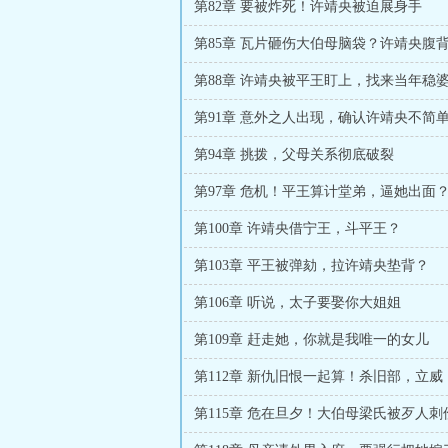
第82章 要被炸死！许靖央被迫展身手
第85章 瓦片砸伤大伯母脑袋？许靖央腹
第88章 许靖央被平王盯上，找来当年稳
第91章 意外之人出现，确认许靖央不简
第94章 挑拨，父母关系彻底破裂
第97章 危机！平王算计堂弟，逼她出面
第100章 许靖央借宁王，斗平王？
第103章 平王被弹劾，拉许靖央垫背？
第106章 听说，太子要娶你大姐姐
第109章 赶走她，你就是我唯一的女儿
第112章 新仇旧恨一起算！杀旧部，立威
第115章 危在旦夕！大伯母梁氏被歹人刺