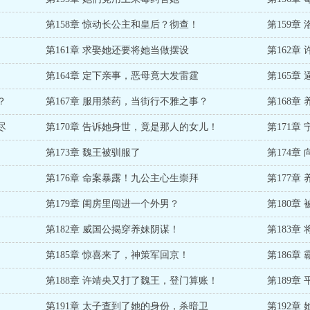
第158章 惊动长公主和皇后？彻查！
第159
第161章 求娶她还要将她当做摆设
第162章
第164章 定下亲事，恶母竟大发雷霆
第165章
？
第167章 服用禁药，当街行不雅之事？
第168章
尽
第170章 告诉她身世，竟是那人的女儿！
第171
第173章 魏王被驯服了
第174
第176章 命案暴露！九公主心生崇拜
第177
第179章 闺房里闯进一个外男？
第180章
第182章 威国公揭穿养妹阴谋！
第183章
第185章 惊喜来了，神策军回京！
第186章
第188章 许靖央又打了魏王，登门算账！
第189章
第191章 太子查到了她的身份，杀暗卫
第192章