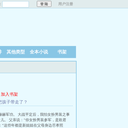
：
用户注册
异
其他类型
全本小说
书架
加入书架
他把孩子带走了？
赫赫军功。 大战平定后，我怕女扮男装之事
儿。 父亲说：“你女扮男装参军，是欺君
说：“这些年都是新姐姐在父母身边尽孝照