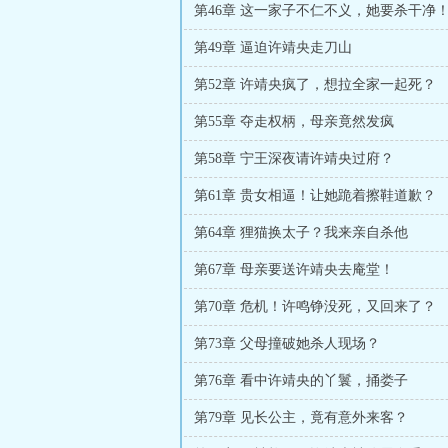
第46章 这一家子不仁不义，她要杀干净
第49章 逼迫许靖央走刀山
第52章 许靖央疯了，想拉全家一起死？
第55章 夺走权柄，母亲竟然发疯
第58章 宁王深夜请许靖央过府？
第61章 贵女相逼！让她跪着擦鞋道歉？
第64章 狸猫换太子？我来亲自杀他
第67章 母亲要送许靖央去庵堂！
第70章 危机！许鸣铮没死，又回来了？
第73章 父母撞破她杀人现场？
第76章 看中许靖央的丫鬟，捅娄子
第79章 见长公主，竟有意外来客？