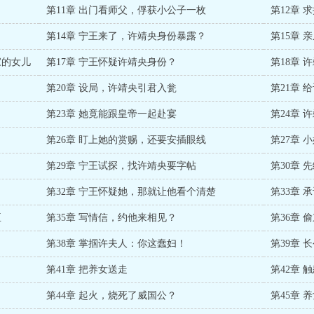
第11章 出门看师父，俘获小公子一枚
第12章
第14章 宁王来了，许靖央身份暴露？
第15章
家的女儿
第17章 宁王怀疑许靖央身份？
第18章
第20章 设局，许靖央引君入瓮
第21章
第23章 她竟能跟皇帝一起赴宴
第24章
第26章 盯上她的赏赐，还要安插眼线
第27章
第29章 宁王试探，找许靖央要字帖
第30章 
第32章 宁王怀疑她，那就让他看个清楚
第33章 
臣
第35章 写情信，约他来相见？
第36章
第38章 掌掴许夫人：你这蠢妇！
第39章
第41章 把养女送走
第42章
第44章 起火，烧死了威国公？
第45章