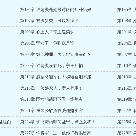
第194章 许靖央是她最讨厌的那种姑娘
第195章
第197章 被泼猪粪，丑奴发疯了
第198章
第200章 心上人？宁王送紫珠
第201
第203章 弱女子？你到底是谁
第204章
第206章 如此神通广大，她到底是谁？
第207章
第209章 许靖央没有死，宁王后怕！
第210章
第212章 赵副将遭军罚！赵曦垂泪不服
第213章
第215章 打脸娘家人，贵人登场！
第216章
第218章 臣女想请殿下看一场焰火
第219章
第221章 威国公醉酒收受贿赂卖官！
第222
圣坦白
第224章 御书房内叩问圣恩，求立女将！
第225章
第227章 许将军，这一仗你打得很漂亮
第228章