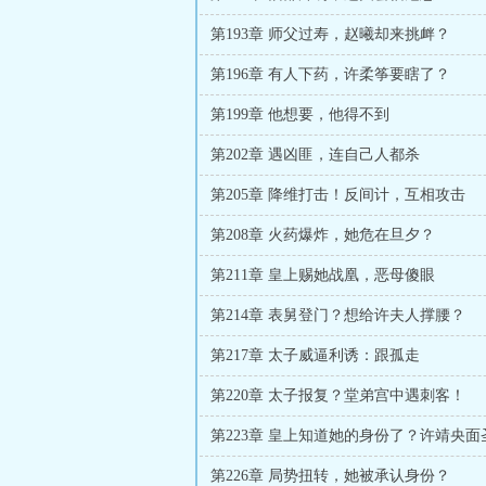
第193章 师父过寿，赵曦却来挑衅？
第196章 有人下药，许柔筝要瞎了？
第199章 他想要，他得不到
第202章 遇凶匪，连自己人都杀
第205章 降维打击！反间计，互相攻击
第208章 火药爆炸，她危在旦夕？
第211章 皇上赐她战凰，恶母傻眼
第214章 表舅登门？想给许夫人撑腰？
第217章 太子威逼利诱：跟孤走
第220章 太子报复？堂弟宫中遇刺客！
第223章 皇上知道她的身份了？许靖央面
第226章 局势扭转，她被承认身份？