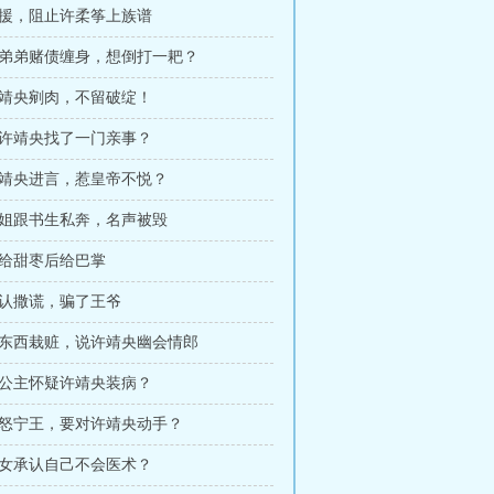
 求援，阻止许柔筝上族谱
 亲弟弟赌债缠身，想倒打一耙？
 许靖央剜肉，不留破绽！
 给许靖央找了一门亲事？
 许靖央进言，惹皇帝不悦？
 小姐跟书生私奔，名声被毁
先给甜枣后给巴掌
承认撒谎，骗了王爷
 偷东西栽赃，说许靖央幽会情郎
 长公主怀疑许靖央装病？
 触怒宁王，要对许靖央动手？
 养女承认自己不会医术？