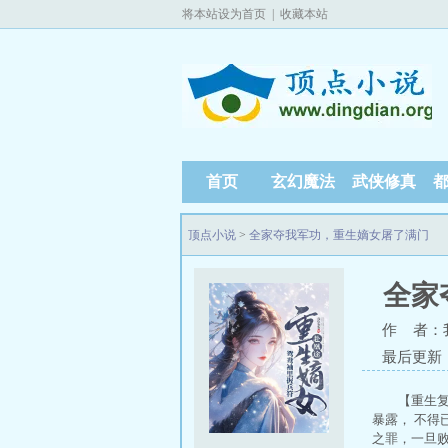
将本站设为首页
|
收藏本站
首页
玄幻魔法
武侠修真
顶点小说
>
全家夺我军功，重生嫡女屠了满门
全家
作 者：
最后更新：20
【重生复
暴露， 不得
之罪，一旦败