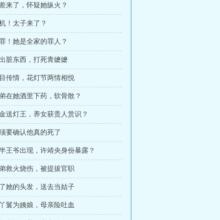
 官差来了，怀疑她纵火？
危机！太子来了？
 降罪！她是全家的罪人？
 搜出脏东西，打死青嬷嬷
 眉目传情，花灯节两情相悦
 弟弟在她酒里下药，软骨散？
 重金送灯王，养女获贵人赏识？
必须要确认他真的死了
 夜半王爷出现，许靖央身份暴露？
 堂弟救火烧伤，被提拔官职
 剃了她的头发，送去当姑子
 抬丫鬟为姨娘，母亲险吐血