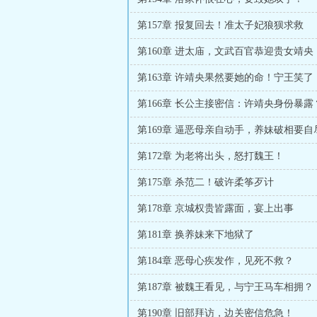
第157章 报复回去！准太子妃狼狈求救
第160章 进太庙，文武百官恭迎贵女靖央
第163章 许靖央果然要她的命！宁王笑了
第166章 长公主接密信：许靖央身份暴露
第169章 逼恶母亲自动手，养妹破相要自
第172章 为老将出头，怒打魏王！
第175章 杀范二！破许柔筝歹计
第178章 京城权贵皆露面，宴上出事
第181章 换养妹来下地狱了
第184章 恶母心疾发作，见死不救？
第187章 被魏王看见，与宁王马车相拥？
第190章 旧部拜访，边关密信危急！