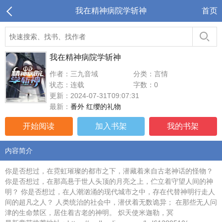
我在精神病院学斩神
首页
我在精神病院学斩神
作者：三九音域
分类：言情
状态：连载
字数：0
更新：2024-07-31T09:07:31
最新：
番外 红缨的礼物
开始阅读
加入书架
我的书架
内容简介
你是否想过，在霓虹璀璨的都市之下，潜藏着来自古老神话的怪物？
你是否想过，在那高悬于世人头顶的月亮之上，伫立着守望人间的神
明？ 你是否想过，在人潮汹涌的现代城市之中，存在代替神明行走人
间的超凡之人？ 人类统治的社会中，潜伏着无数诡异； 在那些无人问
津的生命禁区，居住着古老的神明。 炽天使米迦勒，冥