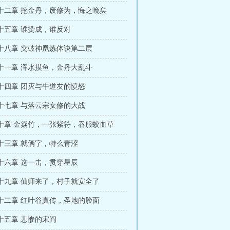
十二章 挖金丹，废修为，悔之晚矣
十五章 谁赞成，谁反对
十八章 突破神凰炼体诀第二层
十一章 浑水摸鱼，金丹大乱斗
十四章 团灭与牛道友的愤怒
十七章 与落云宗女修的大战
十章 金焱竹，一张紫符，吞服蛟血草
十三章 就俩字，特么青涩
十六章 这一击，贯穿星辰
十九章 仙师来了，村子就安全了
十二章 红叶谷真传，圣地的脸面
十五章 悲惨的宋阎