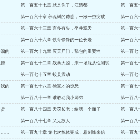
第一百五十七章 就是你了，江清都
第一百五
了
第一百六十章 养魂树的诱惑，一猴一虫突破
第一百六
第一百六十三章 言多有失，坐井观天
第一百六
第一百六十六章 铁骨铮铮的一位长老
第一百六
开溜的
第一百六十九章 灭天尸门，舔包的重要性
第一百七
武德
第一百七十二章 残暴大凶，来一场服从性测试
第一百七
第一百七十五章 蛟县震动
第一百七
是我的
第一百七十八章 徐宝才的惊恐
第一百七
第一百八十一章 谁敢动我小师弟
第一百八
子贤
第一百八十四章 天罚长老：给我一个面子
第一百八
第一百八十七章 又见故人
第一百八
想……
第一百九十章 第七次炼体完成，悬剑峰来信
第一百九