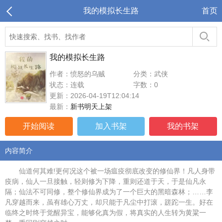
我的模拟长生路
首页
我的模拟长生路
作者：愤怒的乌贼
分类：武侠
状态：连载
字数：0
更新：2026-04-19T12:04:14
最新：
新书明天上架
开始阅读
加入书架
我的书架
内容简介
仙道何其难!更何况这个被一场瘟疫彻底改变的修仙界！凡人身带
疫病，仙人一旦接触，轻则修为下降，重则还道于天，于是仙凡永
隔；仙法不可同修，整个修仙界成为了一个巨大的黑暗森林；……李
凡穿越而来，虽有雄心万丈，却只能于凡尘中打滚，蹉跎一生。好在
临终之时终于觉醒异宝，能够化真为假，将真实的人生转为黄粱一