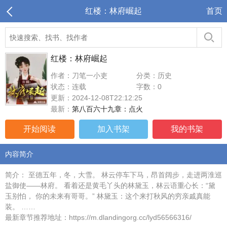
红楼：林府崛起
首页
红楼：林府崛起
作者：刀笔一小吏
分类：历史
状态：连载
字数：0
更新：2024-12-08T22:12:25
最新：
第八百六十九章：点火
开始阅读
加入书架
我的书架
内容简介
简介： 至德五年，冬，大雪。 林云停车下马，昂首阔步，走进两淮巡
盐御使——林府。 看着还是黄毛丫头的林黛玉，林云语重心长：“黛
玉别怕， 你的未来有哥哥。” 林黛玉：这个来打秋风的穷亲戚真能
装。 ……
最新章节推荐地址：https://m.dlandingorg.cc/lyd56566316/