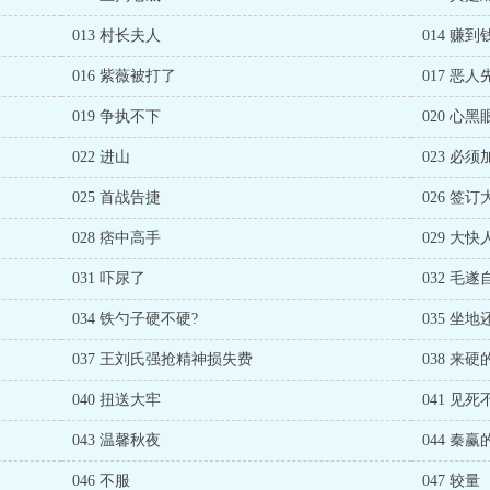
013 村长夫人
014 赚到
016 紫薇被打了
017 恶
019 争执不下
020 心
022 进山
023 必
025 首战告捷
026 签
028 痞中高手
029 大快
031 吓尿了
032 毛遂
034 铁勺子硬不硬?
035 坐地
037 王刘氏强抢精神损失费
038 来硬
040 扭送大牢
041 见死
043 温馨秋夜
044 秦
046 不服
047 较量