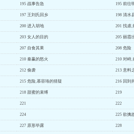
195 战事告急
195 前
197 王刘氏回乡
198 清
200 进入胡地
201 找虐
203 女人的目的
205 丽霞
207 自食其果
208 危险
210 秦赢的怒火
210 对
212 偷袭
213 意料
215 危险,慕容珞的猜疑
216 回
218 甜蜜的束缚
219
221
222
224
225 欲擒
227 原形毕露
228