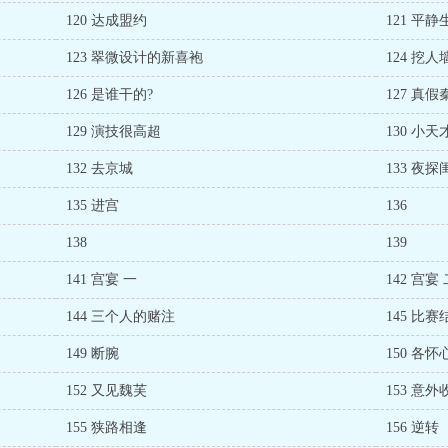
120 达成盟约
121 平静
123 翠微设计的新喜袍
124 挖人
126 是谁干的?
127 真假
129 演技很高超
130 小天
132 去京城
133 夜探
135 进宫
136
138
139
141 宫宴 一
142 宫宴
144 三个人的赌注
145 比赛
149 断腕
150 各怀
152 又见魏芙
153 意外
155 狭路相逢
156 逆转