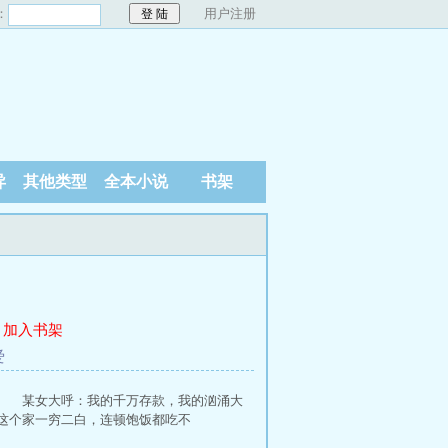
：
用户注册
异
其他类型
全本小说
书架
加入书架
爱
 某女大呼：我的千万存款，我的汹涌大
个家一穷二白，连顿饱饭都吃不