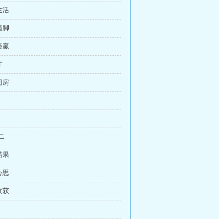
生活
墙脚
秦赢
才
闺房
 二
结果
心思
收获