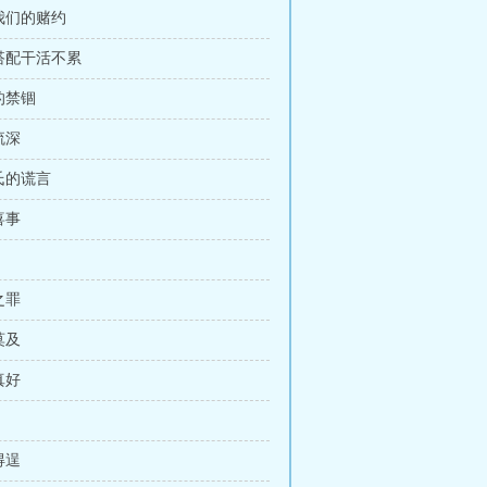
想我们的赌约
女搭配干活不累
柔的禁锢
流深
范氏的谎言
喜事
之罪
莫及
真好
得逞