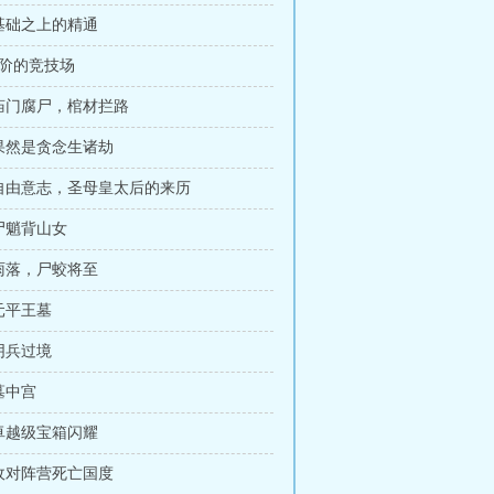
 基础之上的精通
 1阶的竞技场
 庙门腐尸，棺材拦路
 果然是贪念生诸劫
 自由意志，圣母皇太后的来历
 尸魈背山女
 雨落，尸蛟将至
 元平王墓
 阴兵过境
 墓中宫
 卓越级宝箱闪耀
 敌对阵营死亡国度