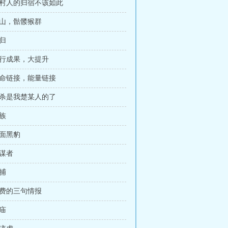
守村人的归宿不该如此
后山，骷髅猴群
回归
修行成果，大提升
生命链接，能量链接
首杀是我楚某人的了
世族
人面黑豹
善谋者
抓捕
付费的三句情报
寺庙