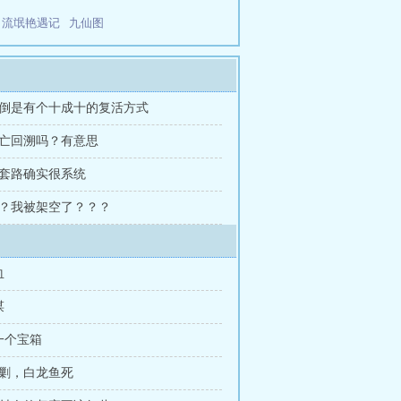
流氓艳遇记
九仙图
 我倒是有个十成十的复活方式
死亡回溯吗？有意思
这套路确实很系统
啊？我被架空了？？？
血
谋
一个宝箱
围剿，白龙鱼死