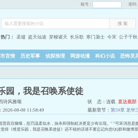
账号：
密码
热门：
圣墟
盗天仙途
穿梭诸天
长乐歌
寒门枭士
今宋
公子千秋
都市言情
历史军事
侦探推理
网游动漫
科幻小说
恐怖灵
乐园，我是召唤系使徒
四诗风雅颂
状 态：连载
直达底部
26-08-08 11:58:49
最新章节：
第59章 龙
亿七千万年
园宽容且慷慨，惩罚温柔似水，抹杀和强制处决更是少有出现。” “可坏消息是敌
是觉得《维度乐园，我是召唤系使徒》还不错的话请不要忘记向您QQ群和微博