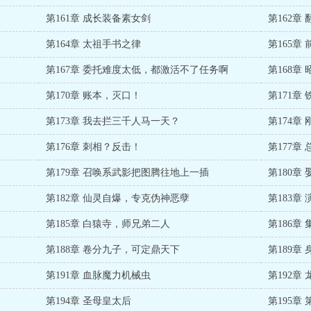
第161章 成长装备素女剑
第162章
第164章 太祖手书之律
第165章
第167章 委托难度太低，都激活不了任务啊
第168章
第170章 账本，灭口！
第171章
第173章 我去拦三千人马一天？
第174章
第176章 刺相？反击！
第177章
第179章 召唤系武影把图腾往地上一插
第180章
第182章 仙灵自爆，专克伪神恶孽
第183章
第185章 白猿寺，师兄弟二人
第186章
第188章 卷分九子，可定鼎天下
第189章
第191章 血脉魔力机械虫
第192章
第194章 圣母皇太后
第195章