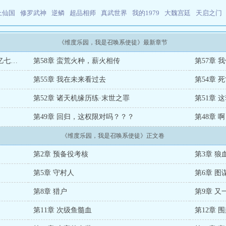
上仙国
修罗武神
逆鳞
超品相师
真武世界
我的1979
大魏宫廷
天启之门
《维度乐园，我是召唤系使徒》最新章节
第59章 龙华三会愿相逢·不定未来五十六亿七千万年
第58章 蛮荒火种，薪火相传
第57章
第55章 我在未来看过去
第54章 
第52章 诸天机缘历练·末世之罪
第51章 
第49章 回归，这权限对吗？？？
第48章 
《维度乐园，我是召唤系使徒》正文卷
第2章 预备役考核
第3章 狼
第5章 守村人
第6章 图
第8章 猎户
第9章 又
第11章 次级鱼髓血
第12章 