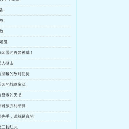
军备
制敌
变故
金老鬼
 氪金盟约再显神威！
 武人挺击
 送温暖的敌对使徒
 乐园的战略资源
 泰昌帝的天书
 储君派胜利结算
 谁先手，谁就是真的
 第三粒红丸