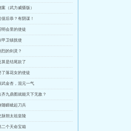
 翻案（武力威慑版）
 前倨后恭？有阴谋！
 昭明会里的使徒
 铁甲卫镇抚使
 刚烈的剑灵？
 总算是结尾款了
 娶了落花女的使徒
 演武金杏，混元一气
 集齐九鼎图就能天下无敌？
 身随睚眦起刀兵
 龙脉朔太祖皇陵
 第二个天命宝箱