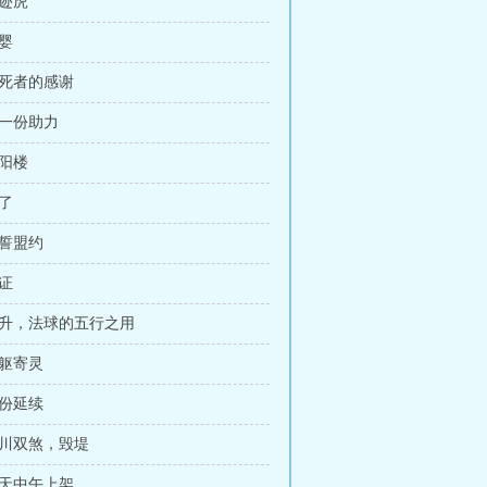
邅迹虎
怨婴
枉死者的感谢
另一份助力
重阳楼
事了
血誓盟约
公证
提升，法球的五行之用
无躯寄灵
身份延续
西川双煞，毁堤
明天中午上架