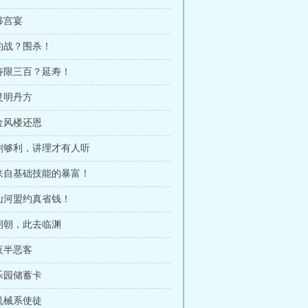
 移宫宴
 约战？围杀！
 寿限三百？延寿！
 灵明丹方
 金风楼还恩
 剑够利，讲理才有人听
 来自基础技能的暴富！
 山河盟约真省钱！
 朔朝，此去临渊
 夜半恶客
 乐园储蓄卡
 机械系使徒