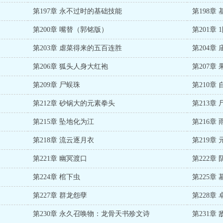
第197章 永不过时的基础技能
第198章
第200章 嘴替（郭铭版）
第201章
第203章 虐菜得来的五百连胜
第204章
第206章 狐头人身大红袍
第207章
第209章 尸蜈珠
第210章
第212章 砂锅大的元素拳头
第213章
第215章 坠地化为江
第216章
第218章 流云逐月衣
第219章
第221章 幽冥渡口
第222章
第224章 棺下虫
第225章
第227章 群龙怨孽
第228章
第230章 永久召唤物：龙骨天书殄文诗
第231章