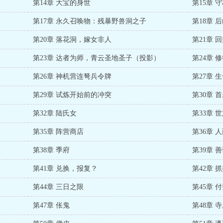
第14章 大宝的身世
第15章 
第17章 永久召唤物：残暴野兽洞之子
第18章 
第20章 落花洞，嫁女非人
第21章 
第23章 达者为师，青云圣地圣子（投影）
第24章 
第26章 神机营连弩兵令牌
第27章 
第29章 试炼开始前的冲突
第30章 
第32章 陆氏女
第33章 
第35章 阵营商店
第36章 
第38章 季府
第39章 
第41章 兑换，报复？
第42章 
第44章 三日之限
第45章 
第47章 伥鬼
第48章 