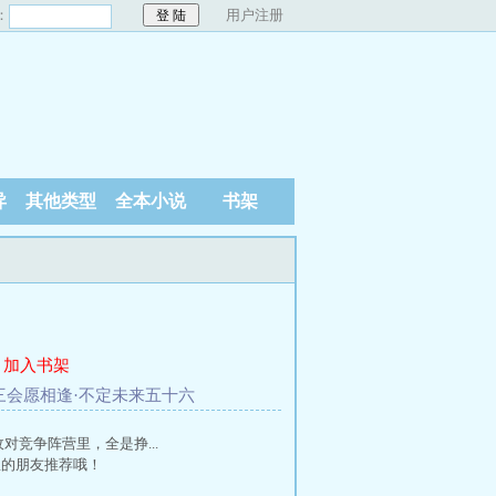
：
用户注册
异
其他类型
全本小说
书架
加入书架
华三会愿相逢·不定未来五十六
对竞争阵营里，全是挣...
里的朋友推荐哦！