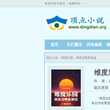
将本站设为首页
|
收藏本站
首页
玄幻魔法
武侠修真
顶点小说
>
维度乐园，我是召唤系使徒
维度
作 者：
最后更新：20
“维度乐
各位书友要