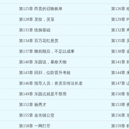
第125章 昂贵的召唤账单
第126章
第128章 灵纹，灵箓
第129章
第131章 统御基础
第132章
第134章 百万花红悬赏
第135章
第137章 瞻前顾后，不足以成事
第138章
第140章 乐园说，暴殄天物
第141章
第143章 回归，位阶晋升考核
第144章
第146章 指导人员：兽灵宗传法长老
第147章
第149章 乐园点就是不禁用
第150章
第152章 杨秀才
第153章
第155章 金光镇公堂
第156章
第158章 一网打尽
第159章