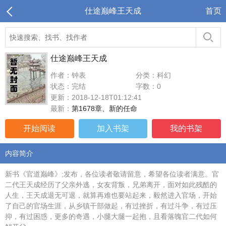
仕途巅峰王天成
首页
仕途巅峰王天成
作者：钟表
分类：科幻
状态：完结
字数：0
更新：2018-12-18T01:12:41
最新：
第1678章、新的任命
开始阅读
加入书架
我的书架
内容简介
新书《官道巅峰》;发布，各位读者敬请留意，希望各位读者满意。官
二代王天成经历了父亲外逃，女友背叛，兄弟离开，面对如此残酷的
人生，王天成退无可退，就算再难也要站起来，毅然进入官场，开始
了自己的官场生涯，从乡镇干部做起，有过挫折，有过斗争，有过压
抑，有过困惑，更多的奇遇，小腿大腿一起抱，且看落魄官二代如何