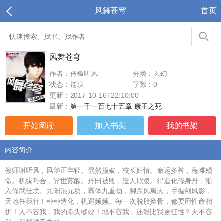
风舞苍穹
首页
风舞苍穹
作者：倚槛听风
分类：玄幻
状态：连载
字数：0
更新：2017-10-16T22:10:00
最新：
第一千一百七十五章 康王之死
开始阅读
加入书架
我的书架
内容简介
教师谢听风，风华正年轻。偶然撞破，校长奸情。命运多舛，海滩殒
命。机缘巧合，异世苏醒。丹田被毁，遭人欺凌。得造化修身丹，渐
入修武佳境。九阳混元功，霸体九重劲，脚踩风离天，手握剑风影，
天地任我行！种种造化，机遇频频。每一次脱胎换骨，都要用性命相
拼！人不容我，我的拳头够硬！地不容我，还能比我更任性？天不容